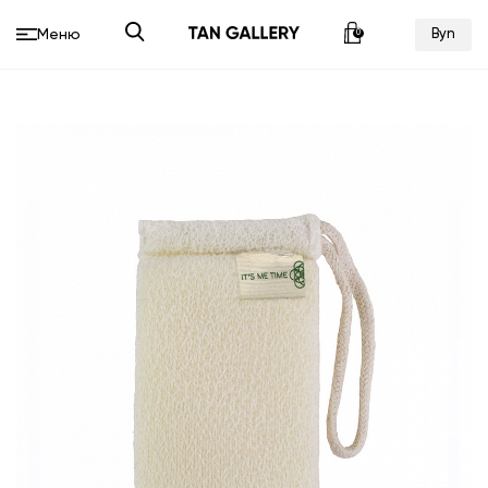
0
Byn